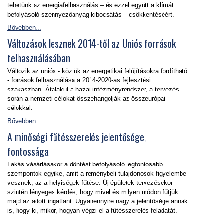
tehetünk az energiafelhasználás – és ezzel együtt a klímát
befolyásoló szennyezőanyag-kibocsátás – csökkentéséért.
Bővebben...
Változások lesznek 2014-től az Uniós források
felhasználásában
Változik az uniós - köztük az energetikai felújításokra fordítható
- források felhasználása a 2014-2020-as fejlesztési
szakaszban. Átalakul a hazai intézményrendszer, a tervezés
során a nemzeti célokat összehangolják az összeurópai
célokkal.
Bővebben...
A minőségi fűtésszerelés jelentősége,
fontossága
Lakás vásárlásakor a döntést befolyásoló legfontosabb
szempontok egyike, amit a reménybeli tulajdonosok figyelembe
vesznek, az a helyiségek fűtése. Új épületek tervezésekor
szintén lényeges kérdés, hogy mivel és milyen módon fűtjük
majd az adott ingatlant. Ugyanennyire nagy a jelentősége annak
is, hogy ki, mikor, hogyan végzi el a fűtésszerelés feladatát.