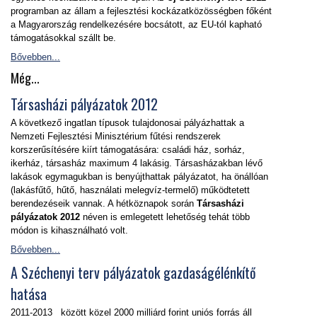
programban az állam a fejlesztési kockázatközösségben főként
a Magyarország rendelkezésére bocsátott, az EU-tól kapható
támogatásokkal szállt be.
Bővebben...
Még...
Társasházi pályázatok 2012
A következő ingatlan típusok tulajdonosai pályázhattak a
Nemzeti Fejlesztési Minisztérium fűtési rendszerek
korszerűsítésére kiírt támogatására: családi ház, sorház,
ikerház, társasház maximum 4 lakásig. Társasházakban lévő
lakások egymagukban is benyújthattak pályázatot, ha önállóan
(lakásfűtő, hűtő, használati melegvíz-termelő) működtetett
berendezéseik vannak. A hétköznapok során
Társasházi
pályázatok 2012
néven is emlegetett lehetőség tehát több
módon is kihasználható volt.
Bővebben...
A Széchenyi terv pályázatok gazdaságélénkítő
hatása
2011-2013 között közel 2000 milliárd forint uniós forrás áll