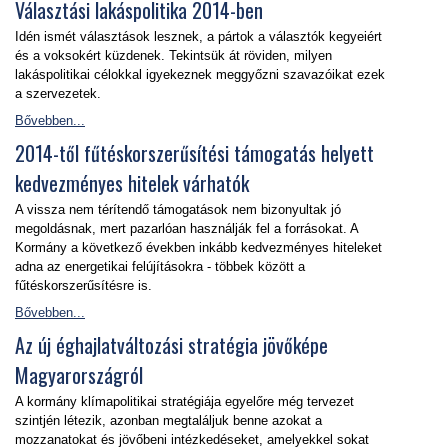
Választási lakáspolitika 2014-ben
Idén ismét választások lesznek, a pártok a választók kegyeiért
és a voksokért küzdenek. Tekintsük át röviden, milyen
lakáspolitikai célokkal igyekeznek meggyőzni szavazóikat ezek
a szervezetek.
Bővebben...
2014-től fűtéskorszerűsítési támogatás helyett
kedvezményes hitelek várhatók
A vissza nem térítendő támogatások nem bizonyultak jó
megoldásnak, mert pazarlóan használják fel a forrásokat. A
Kormány a következő években inkább kedvezményes hiteleket
adna az energetikai felújításokra - többek között a
fűtéskorszerűsítésre is.
Bővebben...
Az új éghajlatváltozási stratégia jövőképe
Magyarországról
A kormány klímapolitikai stratégiája egyelőre még tervezet
szintjén létezik, azonban megtaláljuk benne azokat a
mozzanatokat és jövőbeni intézkedéseket, amelyekkel sokat