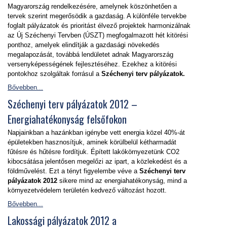
Magyarország rendelkezésére, amelynek köszönhetően a
tervek szerint megerősödik a gazdaság. A különféle tervekbe
foglalt pályázatok és prioritást élvező projektek harmonizálnak
az Új Széchenyi Tervben (ÚSZT) megfogalmazott hét kitörési
ponthoz, amelyek elindítják a gazdasági növekedés
megalapozását, továbbá lendületet adnak Magyarország
versenyképességének fejlesztéséhez. Ezekhez a kitörési
pontokhoz szolgáltak forrásul a
Széchenyi terv pályázatok.
Bővebben...
Széchenyi terv pályázatok 2012 –
Energiahatékonyság felsőfokon
Napjainkban a hazánkban igénybe vett energia közel 40%-át
épületekben hasznosítjuk, aminek körülbelül kétharmadát
fűtésre és hűtésre fordítjuk. Épített lakókörnyezetünk CO2
kibocsátása jelentősen megelőzi az ipart, a közlekedést és a
földművelést. Ezt a tényt figyelembe véve a
Széchenyi terv
pályázatok 2012
sikere mind az energiahatékonyság, mind a
környezetvédelem területén kedvező változást hozott.
Bővebben...
Lakossági pályázatok 2012 a