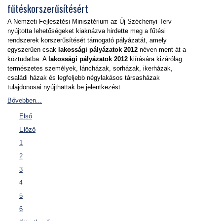
fűtéskorszerűsítésért
A Nemzeti Fejlesztési Minisztérium az Új Széchenyi Terv
nyújtotta lehetőségeket kiaknázva hirdette meg a fűtési
rendszerek korszerűsítését támogató pályázatát, amely
egyszerűen csak
lakossági pályázatok 2012
néven ment át a
köztudatba. A
lakossági pályázatok 2012
kiírására kizárólag
természetes személyek, láncházak, sorházak, ikerházak,
családi házak és legfeljebb négylakásos társasházak
tulajdonosai nyújthattak be jelentkezést.
Bővebben...
Első
Előző
1
2
3
4
5
6