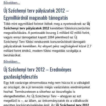
Bővebben...
Új Széchenyi terv pályázatok 2012 –
Egymilliárdnál magasabb támogatás
Több mint egymilliárd forintot ítéltek meg a nyerteseknek az
Új
Széchenyi terv pályázatok 2012
keretében fűtéskorszerűsítés
megvalósítására. A pontosabb összeg 1 milliárd 42 millió forint,
vagyis ennyi támogatást kapott 1084 jelentkező az Új
Széchenyi Terv fűtési rendszerek korszerűsítését támogató
pályázatának keretében. Az elnyert pénz segítségével közel 2,7
milliárd forint értékű, modern fűtési megoldás szolgálja a
beruházókat.
Bővebben...
Új Széchenyi terv 2012 – Eredményes
gazdaságfejlesztés
Egy két varázsige elmormolása még nem húzza ki a válságból
az országot, de a jó tervezés mégis varázslatos eredményeket
hozhat. Természetesen a sikerhez az összefogás is
elengedhetetlen. Az Új Széchenyi Terv – ahogyan az ezt
megelőző is –, az állam, az önkormányzatok és a vállalkozók
együttes kockázatviselésére épül. Az
Új Széchenyi terv 2012