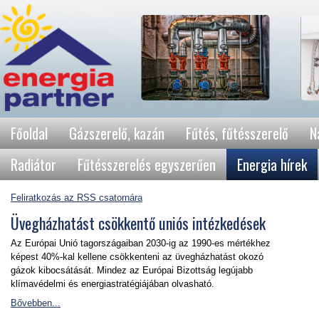
Főoldal
Gázszerelő, kazán
Fűtés, fűtésszerelő
N
Radiátor
Fűtésszerelés egyszerűen
Energia hírek
Feliratkozás az RSS csatornára
Üvegházhatást csökkentő uniós intézkedések
Az Európai Unió tagországaiban 2030-ig az 1990-es mértékhez
képest 40%-kal kellene csökkenteni az üvegházhatást okozó
gázok kibocsátását. Mindez az Európai Bizottság legújabb
klímavédelmi és energiastratégiájában olvasható.
Bővebben...