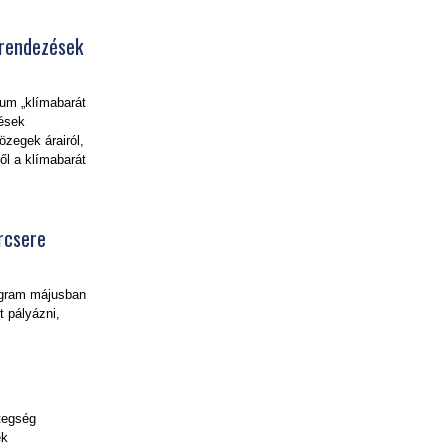
erendezések
um „klímabarát
zések
özegek árairól,
ől a klímabarát
rcsere
ogram májusban
t pályázni,
etegség
ek