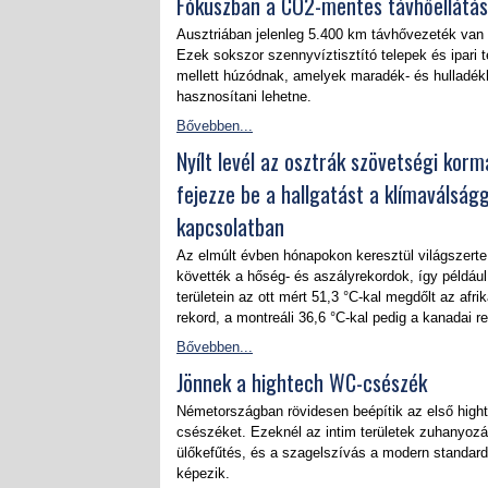
Fókuszban a CO2-mentes távhőellátás
Ausztriában jelenleg 5.400 km távhővezeték van 
Ezek sokszor szennyvíztisztító telepek és ipari t
mellett húzódnak, amelyek maradék- és hulladék
hasznosítani lehetne.
Bővebben...
Nyílt levél az osztrák szövetségi kor
fejezze be a hallgatást a klímaválságg
kapcsolatban
Az elmúlt évben hónapokon keresztül világszert
követték a hőség- és aszályrekordok, így például
területein az ott mért 51,3 °C-kal megdőlt az afri
rekord, a montreáli 36,6 °C-kal pedig a kanadai r
Bővebben...
Jönnek a hightech WC-csészék
Németországban rövidesen beépítik az első hig
csészéket. Ezeknél az intim területek zuhanyozá
ülőkefűtés, és a szagelszívás a modern standard
képezik.