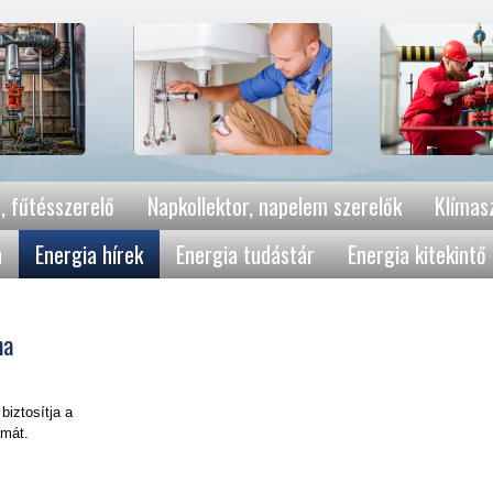
, fűtésszerelő
Napkollektor, napelem szerelők
Klímasz
n
Energia hírek
Energia tudástár
Energia kitekintő
ma
biztosítja a
amát.