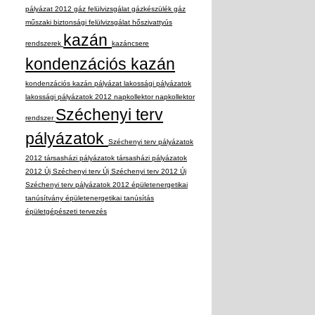
pályázat 2012
gáz felülvizsgálat
gázkészülék
gáz
műszaki biztonsági felülvizsgálat
hőszivattyús
kazán
rendszerek
kazáncsere
kondenzációs kazán
kondenzációs kazán pályázat
lakossági pályázatok
lakossági pályázatok 2012
napkollektor
napkollektor
Széchenyi terv
rendszer
pályázatok
Széchenyi terv pályázatok
2012
társasházi pályázatok
társasházi pályázatok
2012
Új Széchenyi terv
Új Széchenyi terv 2012
Új
Széchenyi terv pályázatok 2012
épületenergetikai
tanúsítvány
épületenergetikai tanúsítás
épületgépészeti tervezés