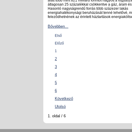
alatt több mint 821 milliárd forintot hagyott a fogyas
átlagosan 25 százalékkal csökkentve a gáz, áram és 
Hasonló nagyságrendű forrás több százezer lakás
energiahatékonysági beruházását tenné lehetővé, m
feleződhetnének az érintett háztartások energiakölts
Bővebben...
Első
Előző
1
2
3
4
5
6
Következő
Utolsó
1. oldal / 6