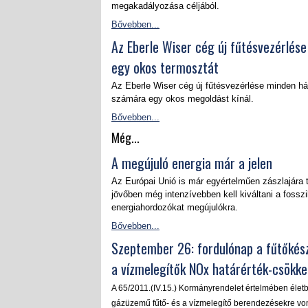
megakadályozása céljából.
Bővebben...
Az Eberle Wiser cég új fűtésvezérlése
egy okos termosztát
Az Eberle Wiser cég új fűtésvezérlése minden há
számára egy okos megoldást kínál.
Bővebben...
Még...
A megújuló energia már a jelen
Az Európai Unió is már egyértelműen zászlajára t
jövőben még intenzívebben kell kiváltani a fosszi
energiahordozókat megújulókra.
Bővebben...
Szeptember 26: fordulónap a fűtőkés
a vízmelegítők NOx határérték-csökk
A 65/2011.(IV.15.) Kormányrendelet értelmében életb
gázüzemű fűtő- és a vízmelegítő berendezésekre vo