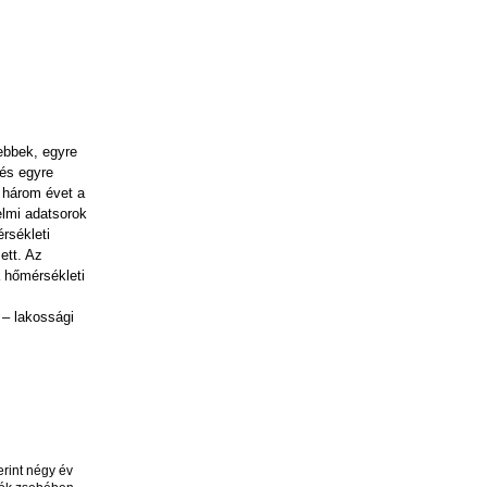
ebbek, egyre
és egyre
i három évet a
elmi adatsorok
rsékleti
ett. Az
a hőmérsékleti
– lakossági
rint négy év