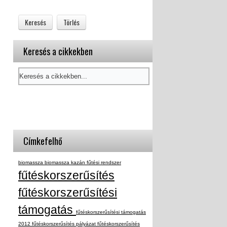
Keresés a cikkekben
Címkefelhő
biomassza
biomassza kazán
fűtési rendszer
fűtéskorszerűsítés
fűtéskorszerűsítési
támogatás
fűtéskorszerűsítési támogatás
2012
fűtéskorszerűsítés pályázat
fűtéskorszerűsítés