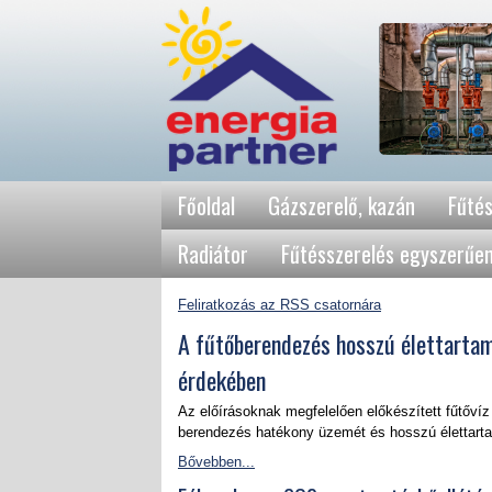
Főoldal
Gázszerelő, kazán
Fűtés
Radiátor
Fűtésszerelés egyszerűe
Feliratkozás az RSS csatornára
A fűtőberendezés hosszú élettarta
érdekében
Az előírásoknak megfelelően előkészített fűtővíz 
berendezés hatékony üzemét és hosszú élettart
Bővebben...