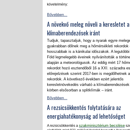
követelmény:
Bővebben...
A növekvő meleg növeli a keresletet a
klímaberendezések iránt
Tudjuk, tapasztaljuk, hogy a nyarak egyre meleg
gyakrabban dőlnek meg a hőmérsékleti rekordok 
hosszabbak is a kánikulai időszakok. A legutóbb
Föld legmelegebb éveinek nyilvánították a történ
alapján a meteorológusok. Az eddig mért 17 hőmé
rekordot hozó esztendőből 16 a XXI. századra es
előrejelzések szerint 2017-ben is megdőlhetnek 
rekordok. A következő években ezért jelentős
keresletnövekedés várható a klímaberendezések 
körben elsősorban a splitklímák – iránt.
Bővebben...
A rezsicsökkentés folytatására az
energiahatékonyság ad lehetőséget
szakminisztérium becslése
A rezsicsökkentés a
sze