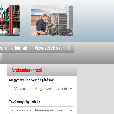
erelők, klímák
Vízvezeték szerelő
Szakemberkereső
Megyeszékhelyek és járások
Tevékenységi körök