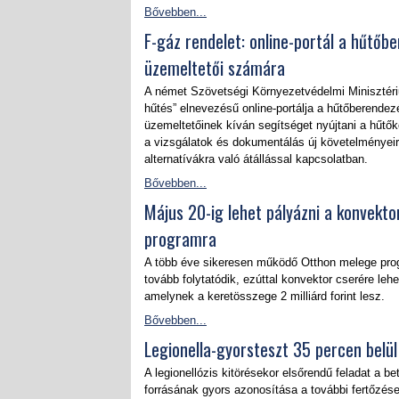
Bővebben...
F-gáz rendelet: online-portál a hűtőb
üzemeltetői számára
A német Szövetségi Környezetvédelmi Minisztéri
hűtés” elnevezésű online-portálja a hűtőberende
üzemeltetőinek kíván segítséget nyújtani a hűtők
a vizsgálatok és dokumentálás új követelményeir
alternatívákra való átállással kapcsolatban.
Bővebben...
Május 20-ig lehet pályázni a konvekto
programra
A több éve sikeresen működő Otthon melege pr
tovább folytatódik, ezúttal konvektor cserére lehe
amelynek a keretösszege 2 milliárd forint lesz.
Bővebben...
Legionella-gyorsteszt 35 percen belül
A legionellózis kitörésekor elsőrendű feladat a b
forrásának gyors azonosítása a további fertőzés