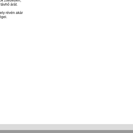
ztók zsebében,
távhő árát.
ely révén akár
égei.