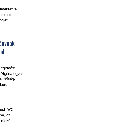
lefektetve.
erületek
hőjét
mánynak:
al
e egymást
 Algéria egyes
kai hőség-
ekord.
htech WC-
sa, az
 részét