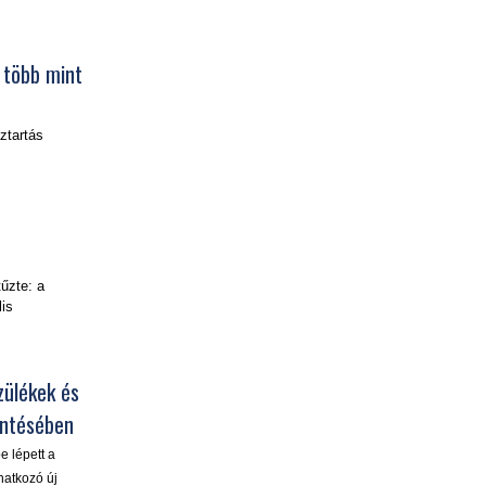
 több mint
ztartás
űzte: a
lis
zülékek és
entésében
e lépett a
natkozó új