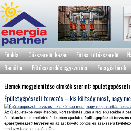
Főoldal
Gázszerelő, kazán
Fűtés, fűtésszerelő
N
Radiátor
Fűtésszerelés egyszerűen
Energia hírek
Elemek megjelenítése címkék szerint: épületgépészeti
Épületgépészeti tervezés – kis költség most, nagy me
Az új épületekbe vagy átépítés, korszerűsítés után a régi épületekbe a b
és takarékos üzemeltetés érdekében ajánlatos
épületgépészeti tervezés
u
épületgépészeti tervezés
és az azt követő pontos és szakszerű kivitele
rendszer fogja kiszolgálni Önt.