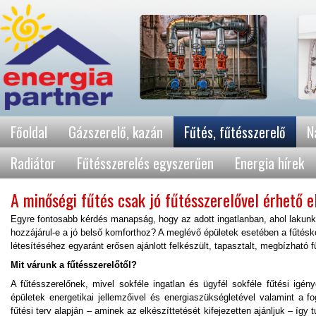
Főoldal
Gázszerelő, kazán
Fűtés, fűtésszerelő
N
Radiátor
Fűtésszerelés egyszerűen
Energia hírek
A minőségi fűtés csak jó fűtésszerelővel érhető e
Egyre fontosabb kérdés manapság, hogy az adott ingatlanban, ahol lakunk
hozzájárul-e a jó belső komforthoz? A meglévő épületek esetében a fűtésko
létesítéséhez egyaránt erősen ajánlott felkészült, tapasztalt, megbízható
Mit várunk a fűtésszerelőtől?
A fűtésszerelőnek, mivel sokféle ingatlan és ügyfél sokféle fűtési igény
épületek energetikai jellemzőivel és energiaszükségletével valamint a fo
fűtési terv alapján – aminek az elkészíttetését kifejezetten ajánljuk – így t