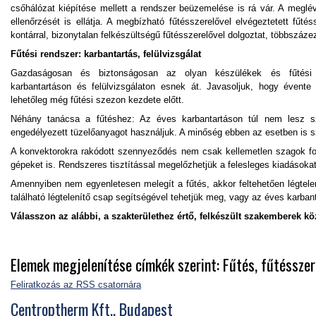
csőhálózat kiépítése mellett a rendszer beüzemelése is rá vár. A meglévő
ellenőrzését is ellátja. A megbízható fűtésszerelővel elvégeztetett fűt
kontárral, bizonytalan felkészültségű fűtésszerelővel dolgoztat, többszázez
Fűtési rendszer: karbantartás, felülvizsgálat
Gazdaságosan és biztonságosan az olyan készülékek és fűtési r
karbantartáson és felülvizsgálaton esnek át. Javasoljuk, hogy évente
lehetőleg még fűtési szezon kezdete előtt.
Néhány tanácsa a fűtéshez: Az éves karbantartáson túl nem lesz 
engedélyezett tüzelőanyagot használjuk. A minőség ebben az esetben is s
A konvektorokra rakódott szennyeződés nem csak kellemetlen szagok forrá
gépeket is. Rendszeres tisztítással megelőzhetjük a felesleges kiadásokat
Amennyiben nem egyenletesen melegít a fűtés, akkor feltehetően légtelení
található légtelenítő csap segítségével tehetjük meg, vagy az éves karbant
Válasszon az alábbi, a szakterülethez értő, felkészült szakemberek kö
Elemek megjelenítése címkék szerint: Fűtés, fűtésszer
Feliratkozás az RSS csatornára
Centroptherm Kft., Budapest