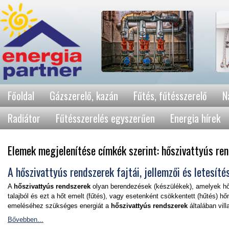
Főoldal
Gázszerelő, kazán
Fűtés, fűtésszerelő
N
Radiátor
Fűtésszerelés egyszerűen
Energia hírek
Elemek megjelenítése címkék szerint: hőszivattyús re
A hőszivattyús rendszerek fajtái, jellemzői és letesíté
A
hőszivattyús rendszerek
olyan berendezések (készülékek), amelyek hőt
talajból és ezt a hőt emelt (fűtés), vagy esetenként csökkentett (hűtés) 
emeléséhez szükséges energiát a
hőszivattyús rendszerek
általában vil
Bővebben...