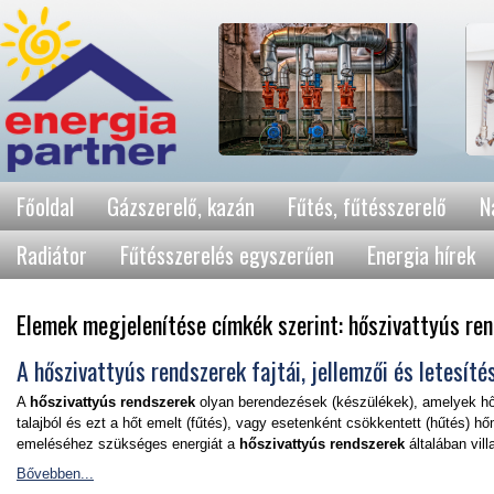
Főoldal
Gázszerelő, kazán
Fűtés, fűtésszerelő
N
Radiátor
Fűtésszerelés egyszerűen
Energia hírek
Elemek megjelenítése címkék szerint: hőszivattyús re
A hőszivattyús rendszerek fajtái, jellemzői és letesíté
A
hőszivattyús rendszerek
olyan berendezések (készülékek), amelyek hőt
talajból és ezt a hőt emelt (fűtés), vagy esetenként csökkentett (hűtés) 
emeléséhez szükséges energiát a
hőszivattyús rendszerek
általában vil
Bővebben...