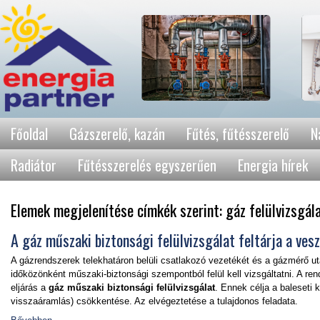
Főoldal
Gázszerelő, kazán
Fűtés, fűtésszerelő
N
Radiátor
Fűtésszerelés egyszerűen
Energia hírek
Elemek megjelenítése címkék szerint: gáz felülvizsgál
A gáz műszaki biztonsági felülvizsgálat feltárja a ves
A gázrendszerek telekhatáron belüli csatlakozó vezetékét és a gázmérő ut
időközönként műszaki-biztonsági szempontból felül kell vizsgáltatni. A ren
eljárás a
gáz műszaki biztonsági felülvizsgálat
. Ennek célja a baleseti
visszaáramlás) csökkentése. Az elvégeztetése a tulajdonos feladata.