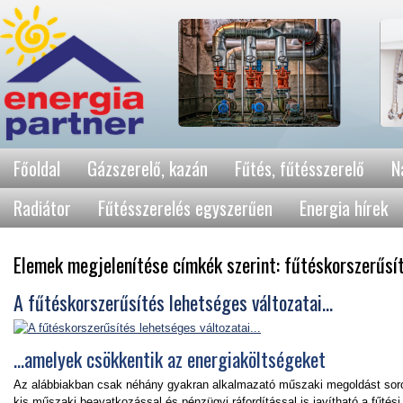
Főoldal
Gázszerelő, kazán
Fűtés, fűtésszerelő
N
Radiátor
Fűtésszerelés egyszerűen
Energia hírek
Elemek megjelenítése címkék szerint: fűtéskorszerűsí
A fűtéskorszerűsítés lehetséges változatai...
...amelyek csökkentik az energiaköltségeket
Az alábbiakban csak néhány gyakran alkalmazató műszaki megoldást sorol
kis műszaki beavatkozással és pénzügyi ráfordítással is javítható a fűté