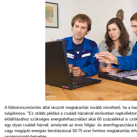
A fűtéskorszerűsítés által okozott megtakarítás tovább növelhető, ha a hasz
tulajdonosa. "Ez utóbbi például a családi házaknál elsősorban napkollekt
előállításához szükséges energiafelhasználást akár 60 százalékkal is csö
egy olyan családi háznál, amelynek az éves fölgáz- és áramfogyasztása körül
vagy megújuló energiás beruházással 50-75 ezer forintos megtakarítás érhe
vezérigazgató-helyettes.