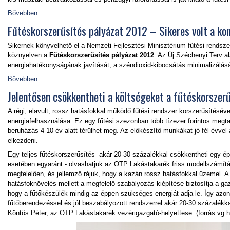
Bővebben...
Fűtéskorszerűsítés pályázat 2012 – Sikeres volt a ko
Sikernek könyvelhető el a Nemzeti Fejlesztési Minisztérium fűtési rendsz
köznyelven a
Fűtéskorszerűsítés pályázat 2012
. Az Új Széchenyi Terv al
energiahatékonyságának javítását, a széndioxid-kibocsátás minimalizálásá
Bővebben...
Jelentősen csökkentheti a költségeket a fűtéskorszer
A régi, elavult, rossz hatásfokkal működő fűtési rendszer korszerűsítésév
energiafelhasználása. Ez egy fűtési szezonban több tízezer forintos megta
beruházás 4-10 év alatt térülhet meg. Az előkészítő munkákat jó fél évvel
elkezdeni.
Egy teljes fűtéskorszerűsítés akár 20-30 százalékkal csökkentheti egy épü
esetében egyaránt - olvashatjuk az OTP Lakástakarék friss modellszámít
megfelelően, és jellemző rájuk, hogy a kazán rossz hatásfokkal üzemel. 
hatásfoknövelés mellett a megfelelő szabályozás kiépítése biztosítja a ga
hogy a fűtőkészülék mindig az éppen szükséges energiát adja le. Így azon
fűtőberendezéssel és jól beszabályozott rendszerrel akár 20-30 százalékk
Köntös Péter, az OTP Lakástakarék vezérigazgató-helyettese. (forrás vg.h