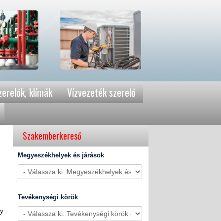
erelők, klímák
Vízvezeték szerelő
Szakemberkereső
Megyeszékhelyek és járások
Tevékenységi körök
gy