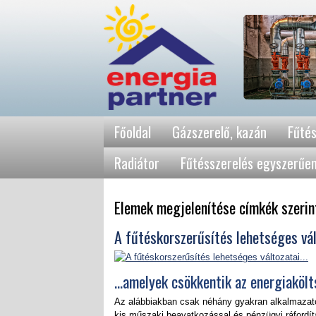
Főoldal
Gázszerelő, kazán
Fűtés
Radiátor
Fűtésszerelés egyszerűe
Elemek megjelenítése címkék szerint
A fűtéskorszerűsítés lehetséges vált
...amelyek csökkentik az energiaköl
Az alábbiakban csak néhány gyakran alkalmazató
kis műszaki beavatkozással és pénzügyi ráfordítá