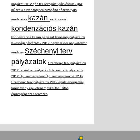
pályázat 2012
gáz felülvizsgálat
gázkészülék
gáz
műszaki biztonsági felülvizsgálat
hőszivattyús
kazán
rendszerek
kazáncsere
kondenzációs kazán
kondenzációs kazán pályázat
lakossági pályázatok
lakossági pályázatok 2012
napkollektor
napkollektor
Széchenyi terv
rendszer
pályázatok
Széchenyi terv pályázatok
2012
társasházi pályázatok
társasházi pályázatok
2012
Új Széchenyi terv
Új Széchenyi terv 2012
Új
Széchenyi terv pályázatok 2012
épületenergetikai
tanúsítvány
épületenergetikai tanúsítás
épületgépészeti tervezés