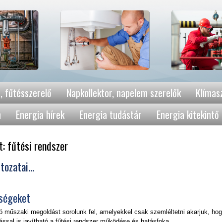
, fűtésszerelő
Napkollektor, napelem szerelők
Klímasz
n
Energia hírek
Energia tudástár
Energia kitekintő
: fűtési rendszer
ozatai...
tségeket
 műszaki megoldást sorolunk fel, amelyekkel csak szemléltetni akarjuk, ho
ssal is javítható a fűtési rendszer működése és hatásfoka.