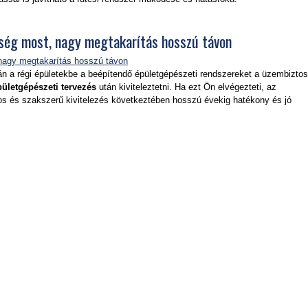
tség most, nagy megtakarítás hosszú távon
tán a régi épületekbe a beépítendő épületgépészeti rendszereket a üzembiztos
pületgépészeti tervezés
után kiviteleztetni. Ha ezt Ön elvégezteti, az
os és szakszerű kivitelezés következtében hosszú évekig hatékony és jó