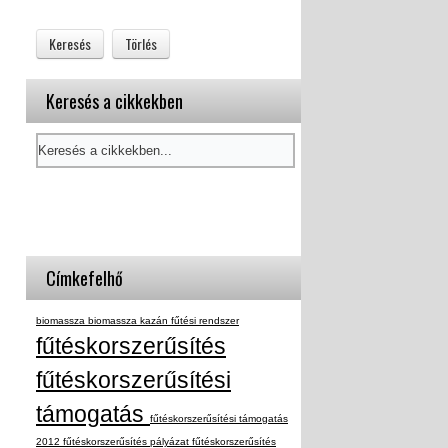
Keresés a cikkekben
Címkefelhő
biomassza
biomassza kazán
fűtési rendszer
fűtéskorszerűsítés
fűtéskorszerűsítési
támogatás
fűtéskorszerűsítési támogatás
2012
fűtéskorszerűsítés pályázat
fűtéskorszerűsítés