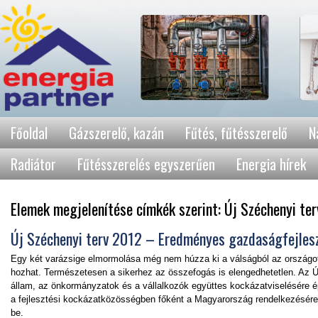
Főoldal
Gázszerelő, kazán
Fűtés, fűtésszerelő
N
Radiátor
Fűtésszerelés egyszerűen
Energia hírek
Elemek megjelenítése címkék szerint: Új Széchenyi te
Új Széchenyi terv 2012 – Eredményes gazdaságfejles
Egy két varázsige elmormolása még nem húzza ki a válságból az országot
hozhat. Természetesen a sikerhez az összefogás is elengedhetetlen. Az Ú
állam, az önkormányzatok és a vállalkozók együttes kockázatviselésére 
a fejlesztési kockázatközösségben főként a Magyarország rendelkezésére 
be.