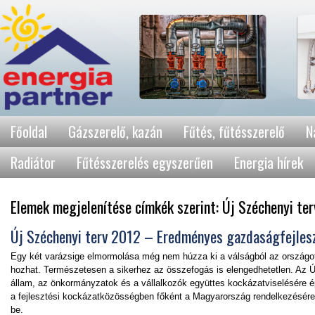
Főoldal
Gázszerelő, kazán
Fűtés, fűtésszerelő
N
Radiátor
Fűtésszerelés egyszerűen
Energia hírek
Elemek megjelenítése címkék szerint: Új Széchenyi ter
Új Széchenyi terv 2012 – Eredményes gazdaságfejles
Egy két varázsige elmormolása még nem húzza ki a válságból az országot
hozhat. Természetesen a sikerhez az összefogás is elengedhetetlen. Az Ú
állam, az önkormányzatok és a vállalkozók együttes kockázatviselésére 
a fejlesztési kockázatközösségben főként a Magyarország rendelkezésére 
be.