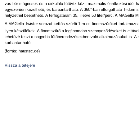
vas-bór mágnesek és a cirkuláló fűtővíz közti maximális érintkezési időt h
egyszerűen kezelhető, és karbantartható. A 360°-ban elforgatható T-idom
helyzetnél beépíthető. A térfogatáram 35, illetve 50 liter/perc. A MAGel
A MAGella Twister sorozat kettős szűrői 1 m-os finomszűrőket tartalmazna
ilyen készülékek. A finomszűrő a legfinomabb szennyeződéseket is eltávolít
lehetővé teszi a nagyobb fűtőberendezésekben való alkalmazásukat is. A 
karbantartható.
(forrás: haustec.de)
Vissza a tetejére