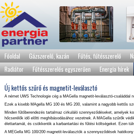
Főoldal
Gázszerelő, kazán
Fűtés, fűtésszerelő
N
Radiátor
Fűtésszerelés egyszerűen
Energia hírek
Új kettős szűrő és magnetit-leválasztó
A német UWS Technologie cég a MAGella magnetit-leválasztó-családdal né
Ezek a kisebb MAgella MG 100 és MG 200, valamint a nagyobb kettős szű
Minden fűtőberendezés tartalmaz cirkuláló szennyeződéseket, amelyek ko
hőcserélők idő előtti meghibásodásához vezetnek. A MAGella szűrők védi
élettartamát, és csökkentik a karbantartási és fűtési költségeket. Ezen t
A MEGella MG 100/200 magnetit-leválasztók a szennyeződések hatékony 