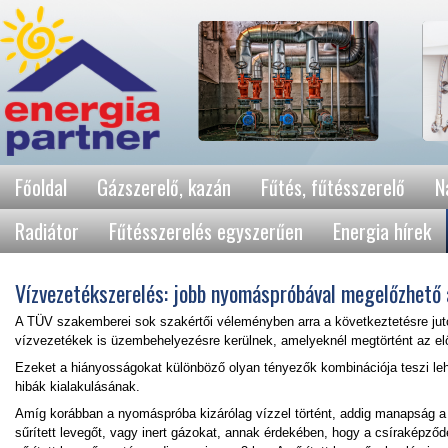
Főoldal
Gázszerelő, kazán
Fűtés, fűtésszerelő
N
Radiátor
Fűtésszerelés egyszerűen
Energia hírek
Vízvezetékszerelés: jobb nyomáspróbával megelőzhető 
A TÜV szakemberei sok szakértői véleményben arra a következtetésre jutot
vízvezetékek is üzembehelyezésre kerülnek, amelyeknél megtörtént az el
Ezeket a hiányosságokat különböző olyan tényezők kombinációja teszi l
hibák kialakulásának.
Amíg korábban a nyomáspróba kizárólag vízzel történt, addig manapság
sűrített levegőt, vagy inert gázokat, annak érdekében, hogy a csíraképző