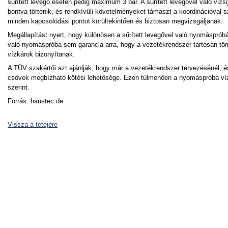
sűrített levegő esetén pedig maximum 3 bar. A sűrített levegővel való vizs
bontva történik, és rendkívüli követelményeket támaszt a koordinációval
minden kapcsolódási pontot körültekintően és biztosan megvizsgáljanak.
Megállapítást nyert, hogy különösen a sűrített levegővel való nyomáspróbá
való nyomáspróba sem garancia arra, hogy a vezetékrendszer tartósan tömö
vízkárok bizonyítanak.
A TÜV szakértői azt ajánlják, hogy már a vezetékrendszer tervezésénél, 
csövek megbízható kötési lehetősége. Ezen túlmenően a nyomáspróba víz
szerint.
Forrás: haustec.de
Vissza a tetejére