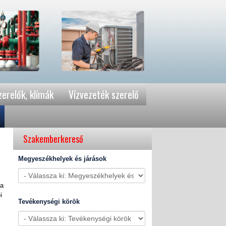
erelők, klímák
Vízvezeték szerelő
Szakemberkereső
Megyeszékhelyek és járások
 a
i
Tevékenységi körök