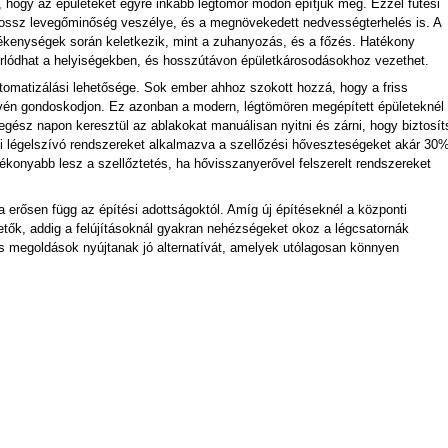
, hogy az épületeket egyre inkább légtömör módon építjük meg. Ezzel fűtési
a rossz levegőminőség veszélye, és a megnövekedett nedvességterhelés is. A
kenységek során keletkezik, mint a zuhanyozás, és a főzés. Hatékony
torlódhat a helyiségekben, és hosszútávon épületkárosodásokhoz vezethet.
tomatizálási lehetősége. Sok ember ahhoz szokott hozzá, hogy a friss
révén gondoskodjon. Ez azonban a modern, légtömören megépített épületeknél
ész napon keresztül az ablakokat manuálisan nyitni és zárni, hogy biztosít
épi légelszívó rendszereket alkalmazva a szellőzési hőveszteségeket akár 30
tékonyabb lesz a szellőztetés, ha hővisszanyerővel felszerelt rendszereket
 erősen függ az építési adottságoktól. Amíg új építéseknél a központi
tők, addig a felújításoknál gyakran nehézségeket okoz a légcsatornák
is megoldások nyújtanak jó alternatívát, amelyek utólagosan könnyen