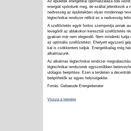
Az épületek energetikai optimalizálása oda vezet
energiát spórolunk meg, de ezáltal jelentkezik 
nedvesség az épületekben olyan mindennapi tevé
légtechnikai rendszer nélkül ez a nedvesség fel
A szellőztetés egyik fontos szempontja annak au
levegőről az ablakokon keresztüli szellőztetés 
gyakran már nem elegendő. Nem mindenki tudja eg
az optimális szellőztetést. Ehelyett egyszerű g
kal is csökkenteni tudjuk. Energetikailag még ha
alkalmazunk.
Az alkalmas légtechnikai rendszer megválasztása
légtechnikai rendszerek egyszerűbben betervezhe
utólagos beépítése. Ezen a területen a decentrál
beépíthetők az egyes helyiségekbe.
Forrás: Gebaeude Energieberater
Vissza a tetejére