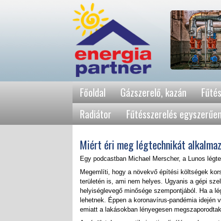
Főoldal
Gázszerelő, kazán
Fűtés
Radiátor
Fűtésszerelés egyszerűe
Miért éri meg légtechnikát alkalma
Egy podcastban Michael Merscher, a Lunos légtec
Megemlíti, hogy a növekvő építési költségek kor
területén is, ami nem helyes. Ugyanis a gépi sz
helyiséglevegő minősége szempontjából. Ha a lé
lehetnek. Éppen a koronavírus-pandémia idején v
emiatt a lakásokban lényegesen megszaporodta