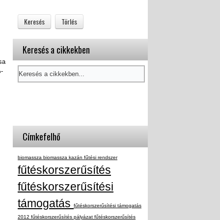
Keresés a cikkekben
sa
%-
Címkefelhő
biomassza
biomassza kazán
fűtési rendszer
fűtéskorszerűsítés
fűtéskorszerűsítési
támogatás
fűtéskorszerűsítési támogatás
2012
fűtéskorszerűsítés pályázat
fűtéskorszerűsítés