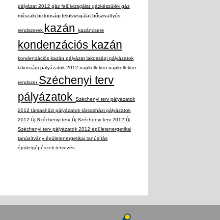
pályázat 2012
gáz felülvizsgálat
gázkészülék
gáz
műszaki biztonsági felülvizsgálat
hőszivattyús
kazán
rendszerek
kazáncsere
kondenzációs kazán
kondenzációs kazán pályázat
lakossági pályázatok
lakossági pályázatok 2012
napkollektor
napkollektor
Széchenyi terv
rendszer
pályázatok
Széchenyi terv pályázatok
2012
társasházi pályázatok
társasházi pályázatok
2012
Új Széchenyi terv
Új Széchenyi terv 2012
Új
Széchenyi terv pályázatok 2012
épületenergetikai
tanúsítvány
épületenergetikai tanúsítás
épületgépészeti tervezés