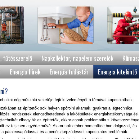
, fűtésszerelő
Napkollektor, napelem szerelők
Klímasz
n
Energia hírek
Energia tudástár
Energia kitekintő
zni?
hnikai cég műszaki vezetője fejti ki véleményét a témával kapcsolatban.
szakában az építtetők sok helyen spórolni akarnak, gyakran a légtechnika
ellőzési rendszerek elengedhetetlenek a lakóépületek energiahatékonysága és
gtechnikát elhagyják az építtetők, akkor annak problematikus következménye
ált ez teljesen egyértelművé. Akkor sok ember homeoffice-ban dolgozott, és
k a páralecsapódással és a penészképződéssel kapcsolatos problémák.