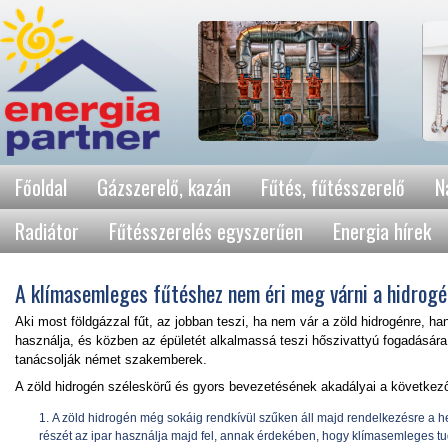
Főoldal
Gázszerelő, kazán
Fűtés, fűtésszerelő
N
Radiátor
Fűtésszerelés egyszerűen
Energia hírek
A klímasemleges fűtéshez nem éri meg várni a hidrogé
Aki most földgázzal fűt, az jobban teszi, ha nem vár a zöld hidrogénre,
használja, és közben az épületét alkalmassá teszi hőszivattyú fogadására
tanácsolják német szakemberek.
A zöld hidrogén széleskörű és gyors bevezetésének akadályai a következ
A zöld hidrogén még sokáig rendkívül szűken áll majd rendelkezésre a hel
részét az ipar használja majd fel, annak érdekében, hogy klímasemleges tu