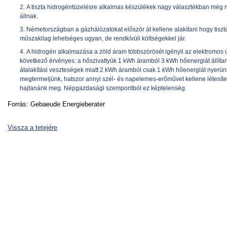
A tiszta hidrogéntüzelésre alkalmas készülékek nagy választékban még n
állnak.
Németországban a gázhálózatokat először át kellene alakítani hogy tiszt
műszakilag lehetséges ugyan, de rendkívüli költségekkel jár.
A hidrogén alkalmazása a zöld áram többszörösét igényli az elektromos 
következő érvényes: a hőszivattyúk 1 kWh áramból 3 kWh hőenergiát állíta
átalakítási veszteségek miatt 2 kWh áramból csak 1 kWh hőenergiát nyerün
megtermeljünk, hatszor annyi szél- és napelemes-erőművet kellene létesít
hajtanánk meg. Népgazdasági szempontból ez képtelenség.
Forrás: Gebaeude Energieberater
Vissza a tetejére