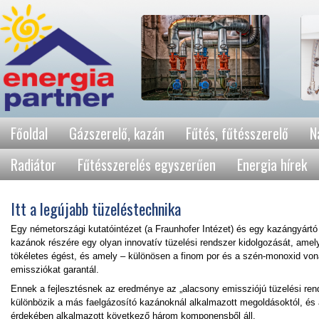
Főoldal
Gázszerelő, kazán
Fűtés, fűtésszerelő
N
Radiátor
Fűtésszerelés egyszerűen
Energia hírek
Itt a legújabb tüzeléstechnika
Egy németországi kutatóintézet (a Fraunhofer Intézet) és egy kazángyártó 
kazánok részére egy olyan innovatív tüzelési rendszer kidolgozását, amely
tökéletes égést, és amely – különösen a finom por és a szén-monoxid vo
emissziókat garantál.
Ennek a fejlesztésnek az eredménye az „alacsony emissziójú tüzelési re
különbözik a más faelgázosító kazánoknál alkalmazott megoldásoktól, é
érdekében alkalmazott következő három komponensből áll.