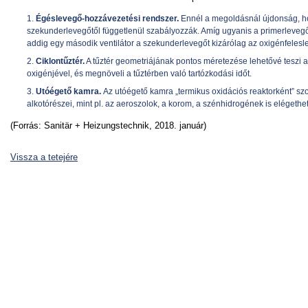
Égéslevegő-hozzávezetési rendszer.
Ennél a megoldásnál újdonság, ho
szekunderlevegőtől függetlenül szabályozzák. Amíg ugyanis a primerlevegőt
addig egy második ventilátor a szekunderlevegőt kizárólag az oxigénfelesl
Ciklontűztér.
A tűztér geometriájának pontos méretezése lehetővé teszi 
oxigénjével, és megnöveli a tűztérben való tartózkodási időt.
Utóégető kamra.
Az utóégető kamra „termikus oxidációs reaktorként” s
alkotórészei, mint pl. az aeroszolok, a korom, a szénhidrogének is elégethe
(Forrás: Sanitär + Heizungstechnik, 2018. január)
Vissza a tetejére