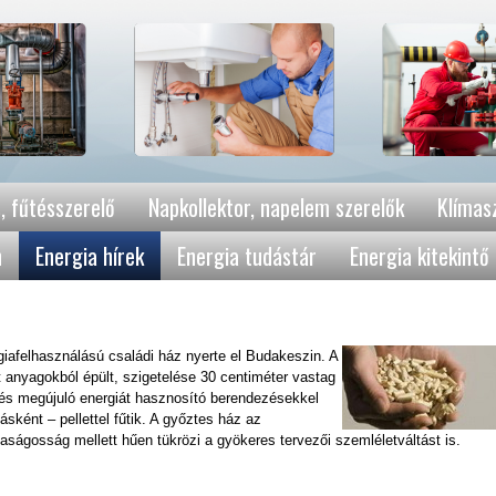
, fűtésszerelő
Napkollektor, napelem szerelők
Klímasz
n
Energia hírek
Energia tudástár
Energia kitekintő
iafelhasználású családi ház nyerte el Budakeszin. A
 anyagokból épült, szigetelése 30 centiméter vastag
l és megújuló energiát hasznosító berendezésekkel
sként – pellettel fűtik. A győztes ház az
ságosság mellett hűen tükrözi a gyökeres tervezői szemléletváltást is.