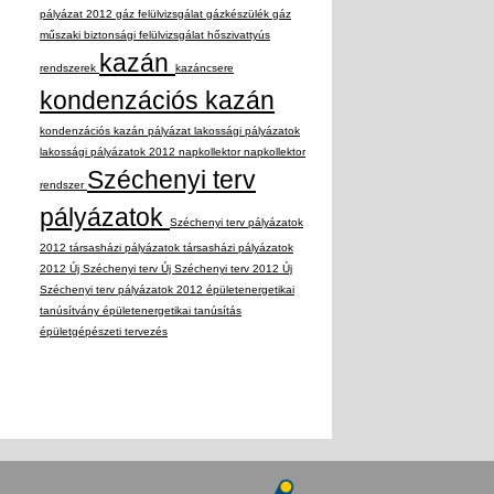
pályázat 2012
gáz felülvizsgálat
gázkészülék
gáz
műszaki biztonsági felülvizsgálat
hőszivattyús
kazán
rendszerek
kazáncsere
kondenzációs kazán
kondenzációs kazán pályázat
lakossági pályázatok
lakossági pályázatok 2012
napkollektor
napkollektor
Széchenyi terv
rendszer
pályázatok
Széchenyi terv pályázatok
2012
társasházi pályázatok
társasházi pályázatok
2012
Új Széchenyi terv
Új Széchenyi terv 2012
Új
Széchenyi terv pályázatok 2012
épületenergetikai
tanúsítvány
épületenergetikai tanúsítás
épületgépészeti tervezés