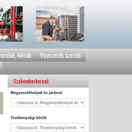
erelők, klímák
Vízvezeték szerelő
Szakemberkereső
Megyeszékhelyek és járások
Tevékenységi körök