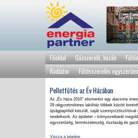
Főoldal
Gázszerelő, kazán
Fűtés
Radiátor
Fűtésszerelés egyszerűe
Pelletfűtés az Év Házában
Az „Év háza 2010" elismerést egy alacsony energ
29 négyzetméteres lakóház többek között bontott
újságpapírból készült, saját szennyvíztisztítóva
rendelkezik. Az épületet – környezetbarát megoldá
egyszerűség, természetesség, tisztaság és gazda
Vissza a tetejére