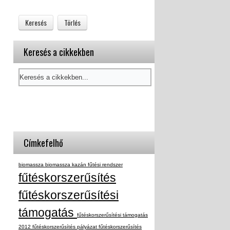
Keresés a cikkekben
Címkefelhő
biomassza
biomassza kazán
fűtési rendszer
fűtéskorszerűsítés
fűtéskorszerűsítési
támogatás
fűtéskorszerűsítési támogatás
2012
fűtéskorszerűsítés pályázat
fűtéskorszerűsítés