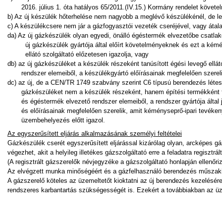
2016. július 1. óta hatályos 65/2011.(IV.15.) Kormány rendelet követe
b) Az új készülék hőterhelése nem nagyobb a meglévő készülékénél, de le
c) A készülékcsere nem jár a gázfogyasztói vezeték cseréjével, vagy átala
da) Az új gázkészülék olyan egyedi, önálló égéstermék elvezetőbe csatlak
új gázkészülék gyártója által előírt követelményeknek és ezt a kémén
ellátó szolgáltató előzetesen igazolja, vagy
db) az új gázkészüléket a készülék részeként tanúsított égési levegő ellá
rendszer elemeiből, a készülékgyártó előírásainak megfelelően szerel
dc) az új, de a CEN/TR 1749 szabvány szerint C6 típusú berendezés létesté
gázkészüléket nem a készülék részeként, hanem építési termékként tan
és égéstermék elvezető rendszer elemeiből, a rendszer gyártója által j
és előírásainak megfelelően szerelik, amit kéményseprő-ipari tevékenys
üzembehelyezés előtt igazol.
Az egyszerűsített eljárás alkalmazásának személyi feltételei
Gázkészülék cserét egyszerűsített eljárással kizárólag olyan, arcképes g
végezhet, akit a helyileg illetékes gázszolgáltató erre a feladatra regisztrált
(A regisztrált gázszerelők névjegyzéke a gázszolgáltató honlapján ellenőriz
Az elvégzett munka minőségéért és a gázfelhasználó berendezés műszaki-b
A gázszerelő köteles az üzemeltetőt kioktatni az új berendezés kezelésére
rendszeres karbantartás szükségességét is. Ezekért a továbbiakban az üze