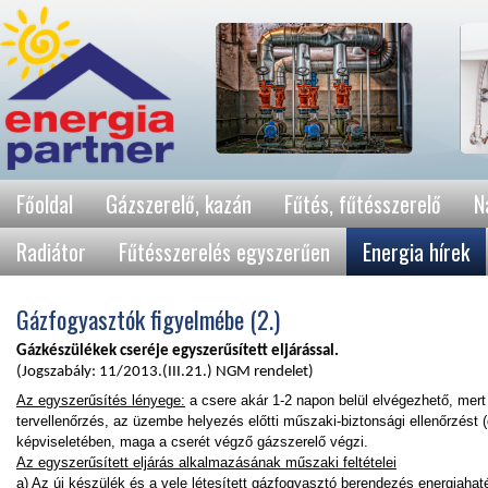
Főoldal
Gázszerelő, kazán
Fűtés, fűtésszerelő
N
Radiátor
Fűtésszerelés egyszerűen
Energia hírek
Gázfogyasztók figyelmébe (2.)
Gázkészülékek cseréje egyszerűsített eljárással.
(Jogszabály: 11/2013.(III.21.) NGM rendelet)
Az egyszerűsítés lényege:
a csere akár 1-2 napon belül elvégezhető, mer
tervellenőrzés, az üzembe helyezés előtti műszaki-biztonsági ellenőrzést 
képviseletében, maga a cserét végző gázszerelő végzi.
Az egyszerűsített eljárás alkalmazásának műszaki feltételei
a) Az új készülék és a vele létesített gázfogyasztó berendezés energiahat