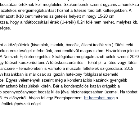
tbocsátási értéknek kell megfelelni. Szakemberek szerint ugyanis a homlokza
zalékos energiamegtakarítást hozhat a fűtésre fordított költségekben. A
kalmazott 8-10 centiméteres szigetelés helyett mintegy 15-20 cm
azza, hogy a hőátbocsátási érték (U-érték) 0,24 fölé nem mehet, melyhez kb.
séges.
a középületek (hivatalok, iskolák, óvodák, állami irodák stb.) fűtési célú
alékos veszteséget mérhetünk, ami rendkívül magas szám. Hazánkban jelenle
 A Nemzeti Épületenergetikai Stratégiában megfogalmazott célok szerint 2020
gy fűtését korszerűsíteni. A fűtéskorszerűsítés – tehát pl. a fűtés vagy fűtési
záncsere – témakörében is várható a műszaki feltételek szigorodása: 2015
án hazánkban is már csak az igazán hatékony földgázzal üzemelő
kbe. Egyes vélemények szerint még a kondenzációs kazánok gyengébb
lkalmazható készülékek körén. Bár a kondenzációs kazán drágább a
 szennyezőanyagot bocsát ki és jóval biztonságosabban üzemel. Ha többet
és előnyeiről, hívjon fel egy Energiapartnert.
Itt keresheti meg
a
 épületgépészeti céget.