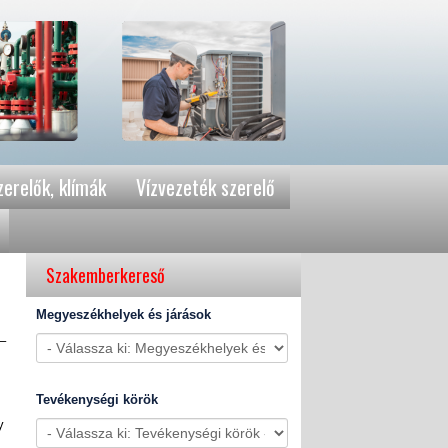
erelők, klímák
Vízvezeték szerelő
Szakemberkereső
Megyeszékhelyek és járások
–
Tevékenységi körök
y