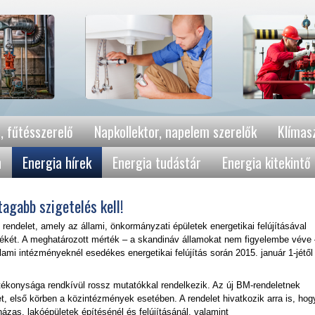
, fűtésszerelő
Napkollektor, napelem szerelők
Klímasz
n
Energia hírek
Energia tudástár
Energia kitekintő
tagabb szigetelés kell!
i rendelet, amely az állami, önkormányzati épületek energetikai felújításával
ékét. A meghatározott mérték – a skandináv államokat nem figyelembe véve 
llami intézményeknél esedékes energetikai felújítás során 2015. január 1-jétől
tékonysága rendkívül rossz mutatókkal rendelkezik. Az új BM-rendeletnek
, első körben a közintézmények esetében. A rendelet hivatkozik arra is, hog
házas, lakóépületek építésénél és felújításánál, valamint