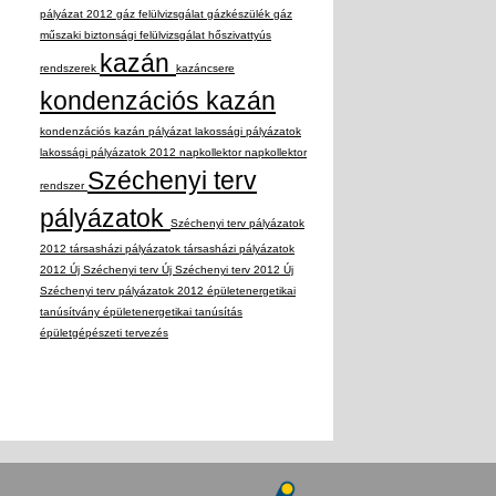
pályázat 2012
gáz felülvizsgálat
gázkészülék
gáz
műszaki biztonsági felülvizsgálat
hőszivattyús
kazán
rendszerek
kazáncsere
kondenzációs kazán
kondenzációs kazán pályázat
lakossági pályázatok
lakossági pályázatok 2012
napkollektor
napkollektor
Széchenyi terv
rendszer
pályázatok
Széchenyi terv pályázatok
2012
társasházi pályázatok
társasházi pályázatok
2012
Új Széchenyi terv
Új Széchenyi terv 2012
Új
Széchenyi terv pályázatok 2012
épületenergetikai
tanúsítvány
épületenergetikai tanúsítás
épületgépészeti tervezés