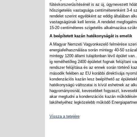
fűtéskorszerűsítésénél is az új, úgynevezett hőá
hőszigetelés vastagsága centiméterenként 3-4 szá
rendelet szerint egyébként az eddig általában al
vastagságúnak kell lennie. A rendelet megfogalm
15-20 centiméteres szigetelés alkalmazása szük
A beépítetett kazán hatékonyságát is emelik
A Magyar Nemzeti Vagyonkezelő felmérése szerint 
energiafelhasználása során mintegy 40-50 száz
mintegy 1200 állami tulajdonban lévő épület van.
ig remélhetőleg 2400 épületet fognak felújítani va
rendszer felújítása és az ennek során történő ka
második felében az EU korábbi direktívája nyom
kondenzációs kazán lesz beépíthető az épülete
hatékonyságú változatai is kívül eshetnek az a
hagyományosnál, kevesebbet fogyaszt, kevesebb
akar megtudni a kondenzációs kazán működéséről 
lakóhelyéhez legközelebb működő Energiapartner
Vissza a tetejére