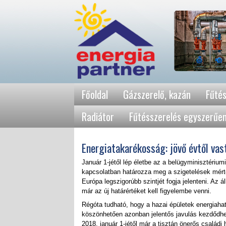
Főoldal
Gázszerelő, kazán
Fűtés
Radiátor
Fűtésszerelés egyszerűe
Energiatakarékosság: jövő évtől vas
Január 1-jétől lép életbe az a belügyminisztérium
kapcsolatban határozza meg a szigetelések mért
Európa legszigorúbb szintjét fogja jelenteni. Az á
már az új határértéket kell figyelembe venni.
Régóta tudható, hogy a hazai épületek energiaha
köszönhetően azonban jelentős javulás kezdődhet
2018. január 1-jétől már a tisztán önerős családi 