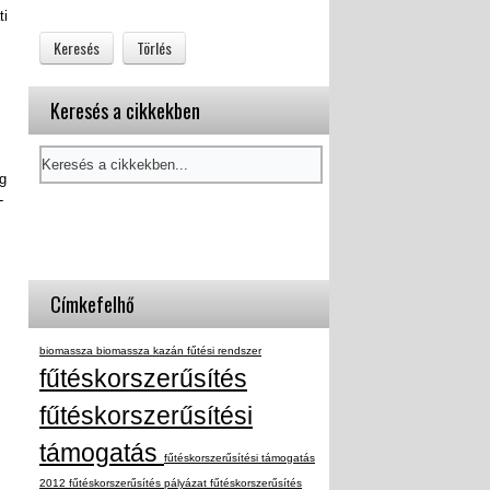
ti
Keresés a cikkekben
g
-
Címkefelhő
biomassza
biomassza kazán
fűtési rendszer
fűtéskorszerűsítés
fűtéskorszerűsítési
támogatás
fűtéskorszerűsítési támogatás
2012
fűtéskorszerűsítés pályázat
fűtéskorszerűsítés