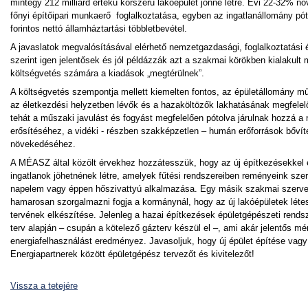
mintegy 212 milliárd értékű korszerű lakóépület jönne létre. Évi 22-32% n
főnyi építőipari munkaerő foglalkoztatása, egyben az ingatlanállomány pót
forintos nettó államháztartási többletbevétel.
A javaslatok megvalósításával elérhető nemzetgazdasági, foglalkoztatási
szerint igen jelentősek és jól példázzák azt a szakmai körökben kialakult
költségvetés számára a kiadások „megtérülnek”.
A költségvetés szempontja mellett kiemelten fontos, az épületállomány mű
az életkezdési helyzetben lévők és a hazaköltözők lakhatásának megfelel
tehát a műszaki javulást és fogyást megfelelően pótolva járulnak hozz
erősítéséhez, a vidéki - részben szakképzetlen – humán erőforrások bővít
növekedéséhez.
A MÉASZ által közölt érvekhez hozzátesszük, hogy az új építkezésekkel
ingatlanok jöhetnének létre, amelyek fűtési rendszereiben reményeink szeri
napelem vagy éppen hőszivattyú alkalmazása. Egy másik szakmai szerv
hamarosan szorgalmazni fogja a kormánynál, hogy az új lakóépületek létesí
tervének elkészítése. Jelenleg a hazai építkezések épületgépészeti rends
terv alapján – csupán a kötelező gázterv készül el –, ami akár jelentős mé
energiafelhasználást eredményez. Javasoljuk, hogy új épület építése vagy
Energiapartnerek között épületgépész tervezőt és kivitelezőt!
Vissza a tetejére