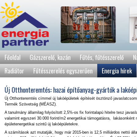
Főoldal
Gázszerelő, kazán
Fűtés, fűtésszerelő
N
Radiátor
Fűtésszerelés egyszerűen
Energia hírek
Új Otthonteremtés: hazai építőanyag-gyártók a lakóép
Új Otthonteremtés címmel új lakóépületek építését ösztönző javaslatcsom
Termék Szövetség (MÉASZ).
A tanulmány államilag folyósított 2,5%-os fix forintalapú hitelre tesz java
valamint egyszeri 30.000 forint/m2 energetikai támogatásra, lakásonként ma
épületenergetikai szintű új lakóépületekre.
A számítások azt mutatják, hogy már 2015-ben is 12,5 milliárdos nettó álla