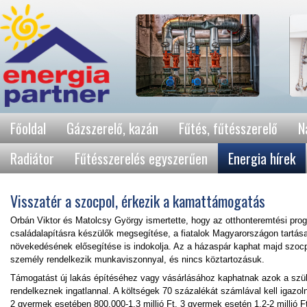
Főoldal
Gázszerelő, kazán
Fűtés, fűtésszerelő
N
Radiátor
Fűtésszerelés egyszerűen
Energia hírek
Visszatér a szocpol, érkezik a kamattámogatás
Orbán Viktor és Matolcsy György ismertette, hogy az otthonteremtési prog
családalapításra készülők megsegítése, a fiatalok Magyarországon tartása
növekedésének elősegítése is indokolja. Az a házaspár kaphat majd szocpo
személy rendelkezik munkaviszonnyal, és nincs köztartozásuk.
Támogatást új lakás építéséhez vagy vásárlásához kaphatnak azok a szül
rendelkeznek ingatlannal. A költségek 70 százalékát számlával kell igazol
2 gyermek esetében 800.000-1,3 millió Ft, 3 gyermek esetén 1,2-2 millió F