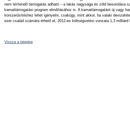
nem térítendő támogatás adható – a lakás nagysága és zöld besorolása sz
kamattámogatási program elindításához is. A kamattámogatást új vagy has
korszerűsítéshez lehet igényelni, csakúgy, mint akkor, ha valaki devizahit
ezer család számára érhető el, 2012-es költségvetési vonzata 1,3 milliárd 
Vissza a tetejére