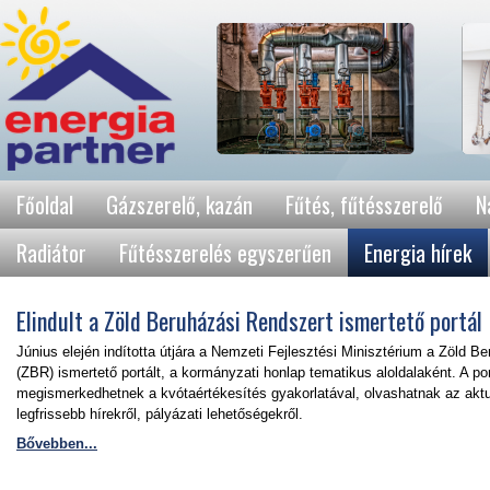
Főoldal
Gázszerelő, kazán
Fűtés, fűtésszerelő
N
Radiátor
Fűtésszerelés egyszerűen
Energia hírek
Elindult a Zöld Beruházási Rendszert ismertető portál
Június elején indította útjára a Nemzeti Fejlesztési Minisztérium a Zöld B
(ZBR) ismertető portált, a kormányzati honlap tematikus aloldalaként. A por
megismerkedhetnek a kvótaértékesítés gyakorlatával, olvashatnak az aktuá
legfrissebb hírekről, pályázati lehetőségekről.
Bővebben...