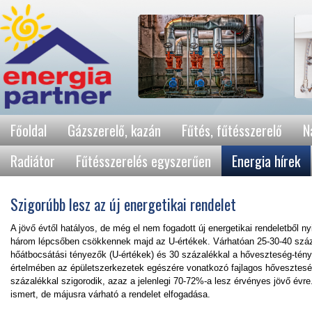
Főoldal
Gázszerelő, kazán
Fűtés, fűtésszerelő
N
Radiátor
Fűtésszerelés egyszerűen
Energia hírek
Szigorúbb lesz az új energetikai rendelet
A jövő évtől hatályos, de még el nem fogadott új energetikai rendeletből ny
három lépcsőben csökkennek majd az U-értékek. Várhatóan 25-30-40 száz
hőátbocsátási tényezők (U-értékek) és 30 százalékkal a hőveszteség-tén
értelmében az épületszerkezetek egészére vonatkozó fajlagos hővesztesé
százalékkal szigorodik, azaz a jelenlegi 70-72%-a lesz érvényes jövő évre
ismert, de májusra várható a rendelet elfogadása.