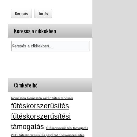
Keresés a cikkekben
Címkefelhő
biomassza
biomassza kazán
fűtési rendszer
fűtéskorszerűsítés
fűtéskorszerűsítési
támogatás
fűtéskorszerűsítési támogatás
2012
fűtéskorszerűsítés pályázat
fűtéskorszerűsítés