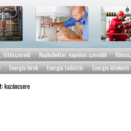
, fűtésszerelő
Napkollektor, napelem szerelők
Klímasz
n
Energia hírek
Energia tudástár
Energia kitekintő
t: kazáncsere