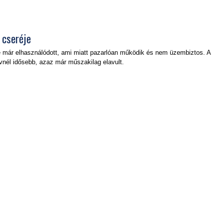
 cseréje
 már elhasználódott, ami miatt pazarlóan működik és nem üzembiztos. A
évnél idősebb, azaz már műszakilag elavult.