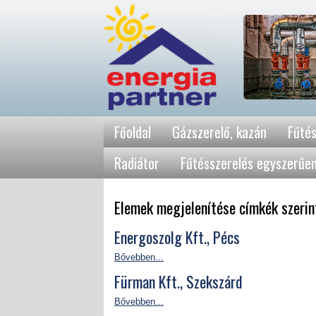
Főoldal
Gázszerelő, kazán
Fűtés
Radiátor
Fűtésszerelés egyszerűe
Elemek megjelenítése címkék szerin
Energoszolg Kft., Pécs
Bővebben...
Fürman Kft., Szekszárd
Bővebben...