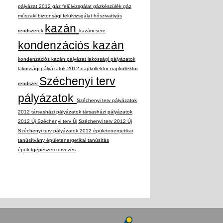
pályázat 2012
gáz felülvizsgálat
gázkészülék
gáz
műszaki biztonsági felülvizsgálat
hőszivattyús
kazán
rendszerek
kazáncsere
kondenzációs kazán
kondenzációs kazán pályázat
lakossági pályázatok
lakossági pályázatok 2012
napkollektor
napkollektor
Széchenyi terv
rendszer
pályázatok
Széchenyi terv pályázatok
2012
társasházi pályázatok
társasházi pályázatok
2012
Új Széchenyi terv
Új Széchenyi terv 2012
Új
Széchenyi terv pályázatok 2012
épületenergetikai
tanúsítvány
épületenergetikai tanúsítás
épületgépészeti tervezés