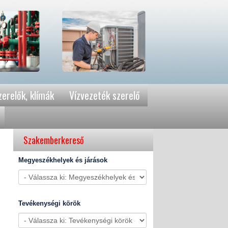
erelők, klímák
Vízvezeték szerelő
Szakemberkereső
Megyeszékhelyek és járások
Tevékenységi körök