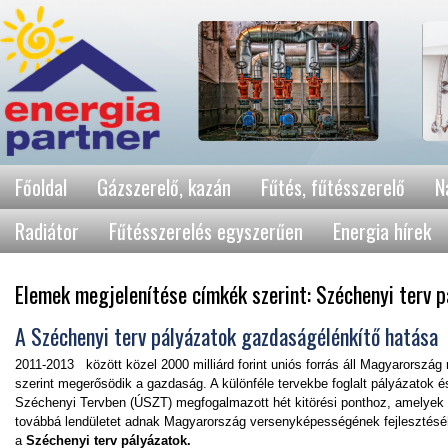
Főoldal
Gázszerelő, kazán
Fűtés, fűtésszerelő
N
Radiátor
Fűtésszerelés egyszerűen
Energia hírek
Elemek megjelenítése címkék szerint: Széchenyi terv p
A Széchenyi terv pályázatok gazdaságélénkítő hatása
2011-2013 között közel 2000 milliárd forint uniós forrás áll Magyarorszá
szerint megerősödik a gazdaság. A különféle tervekbe foglalt pályázatok és
Széchenyi Tervben (ÚSZT) megfogalmazott hét kitörési ponthoz, amelyek 
továbbá lendületet adnak Magyarország versenyképességének fejlesztéséhe
a
Széchenyi terv pályázatok.