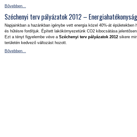
Bővebben...
Széchenyi terv pályázatok 2012 – Energiahatékonyság
Napjainkban a hazánkban igénybe vett energia közel 40%-át épületekben h
és hűtésre fordítjuk. Épített lakókörnyezetünk CO2 kibocsátása jelentősen
Ezt a tényt figyelembe véve a
Széchenyi terv pályázatok 2012
sikere mi
területén kedvező változást hozott.
Bővebben...