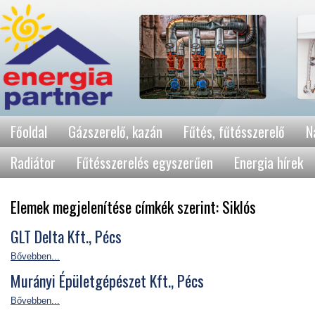
Főoldal
Gázszerelő, kazán
Fűtés, fűtésszerelő
N
Radiátor
Fűtésszerelés egyszerűen
Energia hírek
Elemek megjelenítése címkék szerint: Siklós
GLT Delta Kft., Pécs
Bővebben...
Murányi Épületgépészet Kft., Pécs
Bővebben...