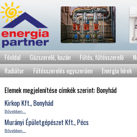
Főoldal
Gázszerelő, kazán
Fűtés, fűtésszerelő
N
Radiátor
Fűtésszerelés egyszerűen
Energia hírek
Elemek megjelenítése címkék szerint: Bonyhád
Kirkop Kft., Bonyhád
Bővebben...
Murányi Épületgépészet Kft., Pécs
Bővebben...