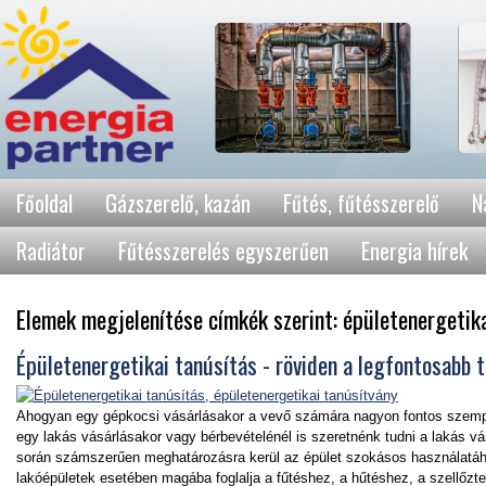
Főoldal
Gázszerelő, kazán
Fűtés, fűtésszerelő
N
Radiátor
Fűtésszerelés egyszerűen
Energia hírek
Elemek megjelenítése címkék szerint: épületenergetik
Épületenergetikai tanúsítás - röviden a legfontosabb t
Ahogyan egy gépkocsi vásárlásakor a vevő számára nagyon fontos szem
egy lakás vásárlásakor vagy bérbevételénél is szeretnénk tudni a lakás v
során számszerűen meghatározásra kerül az épület szokásos használatáh
lakóépületek esetében magába foglalja a fűtéshez, a hűtéshez, a szellőzt