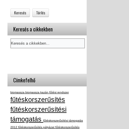
Keresés a cikkekben
Címkefelhő
biomassza
biomassza kazán
fűtési rendszer
fűtéskorszerűsítés
fűtéskorszerűsítési
támogatás
fűtéskorszerűsítési támogatás
2012
fűtéskorszerűsítés pályázat
fűtéskorszerűsítés