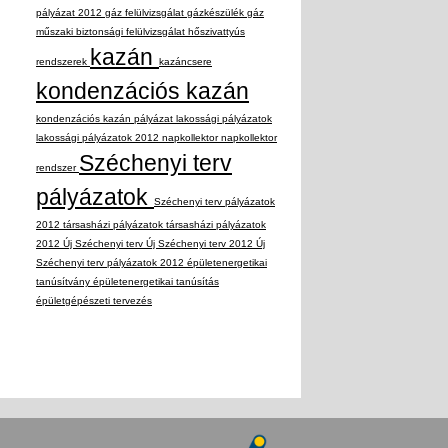
pályázat 2012
gáz felülvizsgálat
gázkészülék
gáz
műszaki biztonsági felülvizsgálat
hőszivattyús
kazán
rendszerek
kazáncsere
kondenzációs kazán
kondenzációs kazán pályázat
lakossági pályázatok
lakossági pályázatok 2012
napkollektor
napkollektor
Széchenyi terv
rendszer
pályázatok
Széchenyi terv pályázatok
2012
társasházi pályázatok
társasházi pályázatok
2012
Új Széchenyi terv
Új Széchenyi terv 2012
Új
Széchenyi terv pályázatok 2012
épületenergetikai
tanúsítvány
épületenergetikai tanúsítás
épületgépészeti tervezés