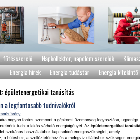
, fűtésszerelő
Napkollektor, napelem szerelők
Klímasz
n
Energia hírek
Energia tudástár
Energia kitekintő
t: épületenergetikai tanúsítás
en a legfontosabb tudnivalókról
mára nagyon fontos szempont a gépkocsi üzemanyag-fogyasztása, ugyanígy
eretnénk tudni a lakás várható energiaigényét. Az
épületenergetikai tanúsít
let szokásos használatához kapcsolódó energiaszükséglet, amely
z, a hűtéshez, a szellőztetéshez és a melegvíz-ellátáshoz szükséges energiá