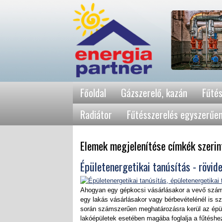
Főoldal
Gázszerelő, kazán
Fűtés
Radiátor
Fűtésszerelés egyszerűe
Elemek megjelenítése címkék szerin
Épületenergetikai tanúsítás - rövid
Ahogyan egy gépkocsi vásárlásakor a vevő szá
egy lakás vásárlásakor vagy bérbevételénél is sz
során számszerűen meghatározásra kerül az épü
lakóépületek esetében magába foglalja a fűtéshe