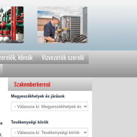
erelők, klímák
Vízvezeték szerelő
Szakemberkereső
Megyeszékhelyek és járások
Tevékenységi körök
ás
t,